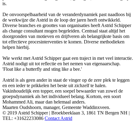
is.
De onvoorspelbaarheid van de veranderdynamiek past naadloos bij
de werkwijze die Astrid in de loop der jaren heeft ontwikkeld.
Diverse branches en groottes van organisaties heeft Astrid Schipper
als change consultant mogen begeleiden. Centraal staat altijd het
doorgronden van motieven en drijfveren als belangrijkste basis om
tot effectieve procesinterventies te komen. Diverse methodieken
helpen hierbij.
Wie werkt met Astrid Schipper gaat een traject in met veel interactie.
Astrid nodigt uit tot reflectie en het nemen van eigenaarschap.
'Float like a butterfly and sting like a bee.'
Astrid is als geen ander in staat de vinger op de zere plek te leggen
en een ieder te prikkelen het beste uit zichzelf te halen.
Vakinhoudelijk een topper, een soepel bewaarder van zowel de
groepsdynamiek als het individueel belang. Kortom, een soort
Mohammed Ali, maar dan helemaal anders.
Maarten Oudshoorn, manager, Gemeente Waddinxveen.
© 2019 Astrid Schipper | Broekbeeklaan 3, 1861 TN Bergen NH |
TEL: +31622233086
Contact Astrid